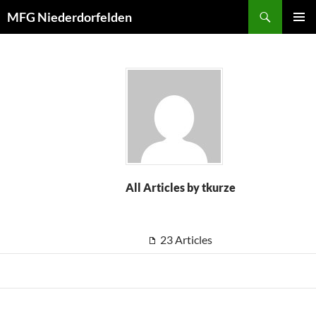
Search
MFG Niederdorfelden
SKIP
Pri
TO
CONTENT
Me
All Articles by tkurze
23 Articles