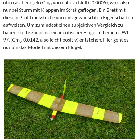
überraschend, ein Cm
von nahezu Null (-0,0005), wird also
0
nur bei Sturm mit Klappen im Strak geflogen. Ein Brett mit
diesem Profil müsste die von uns gewünschten Eigenschaften
aufweisen. Um zumindest einen subjektiven Vergleich zu
haben, sollte zunächst ein identischer Flügel mit einem JWL
97, (Cm
0,0142, also leicht positiv) entstehen. Hier geht es
0
nur um das Modell mit diesem Flügel.